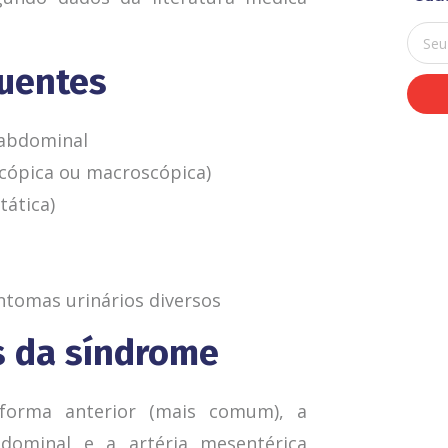
E-mail
quentes
 abdominal
scópica ou macroscópica)
tática)
intomas urinários diversos
s da síndrome
 forma anterior (mais comum), a
dominal e a artéria mesentérica