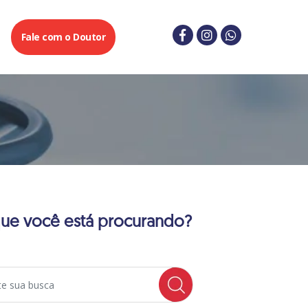
g
Fale com o Doutor
ue você está procurando?