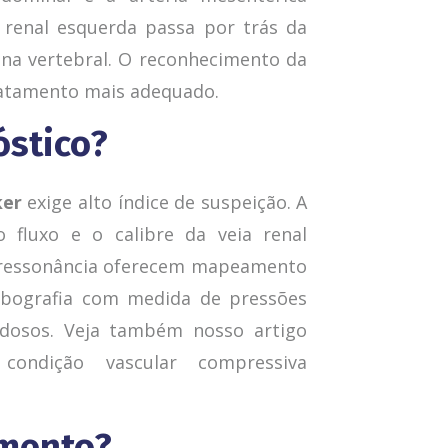
a renal esquerda passa por trás da
una vertebral. O reconhecimento da
tratamento mais adequado.
óstico?
ker
exige alto índice de suspeição. A
o fluxo e o calibre da veia renal
orressonância oferecem mapeamento
ebografia com medida de pressões
idosos. Veja também nosso artigo
 condição vascular compressiva
amento?