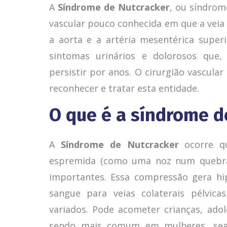
A
Síndrome de Nutcracker
, ou síndrom
vascular pouco conhecida em que a veia
a aorta e a artéria mesentérica super
sintomas urinários e dolorosos que,
persistir por anos. O cirurgião vascular
reconhecer e tratar esta entidade.
O que é a síndrome d
A
Síndrome de Nutcracker
ocorre qu
espremida (como uma noz num quebra-n
importantes. Essa compressão gera hip
sangue para veias colaterais pélvica
variados. Pode acometer crianças, ado
sendo mais comum em mulheres, segu