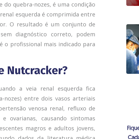
e do quebra-nozes, é uma condição
 renal esquerda é comprimida entre
ior. O resultado é um conjunto de
 sem diagnóstico correto, podem
 é o profissional mais indicado para
e Nutcracker?
ando a veia renal esquerda fica
ozes) entre dois vasos arteriais
ertensão venosa renal, refluxo de
s e ovarianas, causando sintomas
lescentes magros e adultos jovens,
Fiqu
ndo dados da literatura médica
Cada