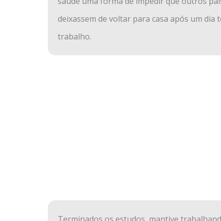
saúde uma forma de impedir que outros pai
deixassem de voltar para casa após um dia 
trabalho.
Terminados os estudos, mantive trabalhan