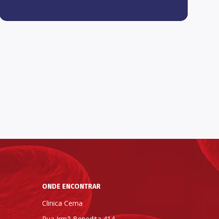
ONDE ENCONTRAR
Clinica Cema
Rua Irmã Benedita 414