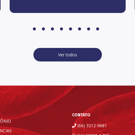
Ver todos
CONTATO
TÔNIO
(66) 3212-9681
NCIAS