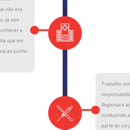
ue não era
o, já com
conhecer a
oube que em
ncia ao sonho
Trabalho com
responsabili
Regional e a
conduzindo a
parte do corp