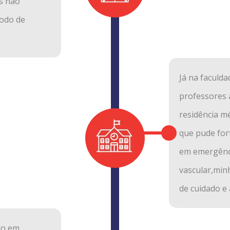
s não
todo de
Já na faculd
professores 
residência mé
que pude for
em emergênci
vascular,min
de cuidado e
do em