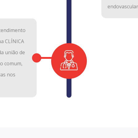
endovascular
atendimento
na CLÍNICA
da união de
ivo comum,
vas nos