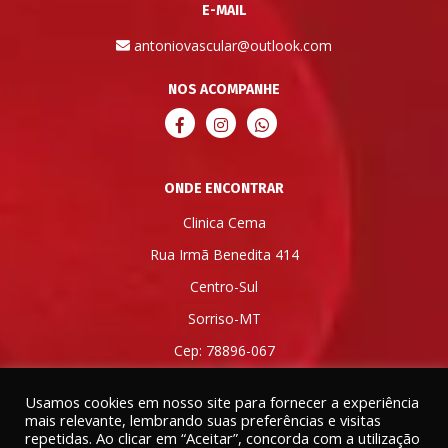
E-MAIL
antoniovascular@outlook.com
NOS ACOMPANHE
ONDE ENCONTRAR
Clinica Cema
Rua Irmã Benedita 414
Centro-Sul
Sorriso-MT
Cep: 78896-067
Usamos cookies em nosso site para fornecer a experiência
mais relevante, lembrando suas preferências e visitas
repetidas. Ao clicar em “Aceitar”, concorda com a utilização