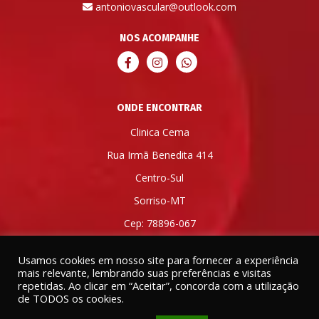
antoniovascular@outlook.com
NOS ACOMPANHE
ONDE ENCONTRAR
Clinica Cema
Rua Irmã Benedita 414
Centro-Sul
Sorriso-MT
Cep: 78896-067
Usamos cookies em nosso site para fornecer a experiência
mais relevante, lembrando suas preferências e visitas
repetidas. Ao clicar em “Aceitar”, concorda com a utilização
de TODOS os cookies.
© 2021 Dr. Antônio Santana Queiróz | Todos os direitos
Agende sua consulta!