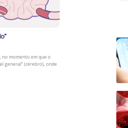
do”
, no momento em que o
l general” (cérebro), onde