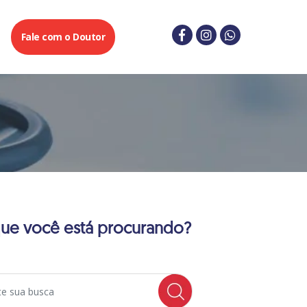
g
Fale com o Doutor
ue você está procurando?